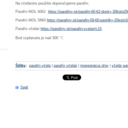
Na včelárske použitie doporučujeme parafín:
Parafín MOL 6062
https://parafiny.sk/parafin-60-62-dosky-30kg/p2
Parafín MOL 5860
https://parafiny.sk/parafin-58-60-pastilky-25kg/p
Parafín včelári
https://parafiny.sk/parafin-vcelari/c15
°C
Bod vzplanutia je nad 300
Štítky
:
parafín včela
|
parafín včelári
|
impregnácia úľov
|
včelár par
Späť