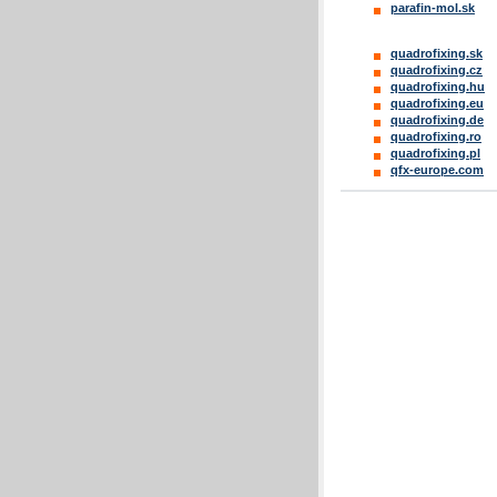
parafin-mol.sk
quadrofixing.sk
quadrofixing.cz
quadrofixing.hu
quadrofixing.eu
quadrofixing.de
quadrofixing.ro
quadrofixing.pl
qfx-europe.com