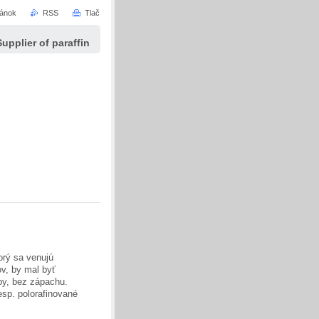
ránok
RSS
Tlač
Supplier of paraffin
orý sa venujú
ov, by mal byť
arby, bez zápachu.
esp. polorafinované