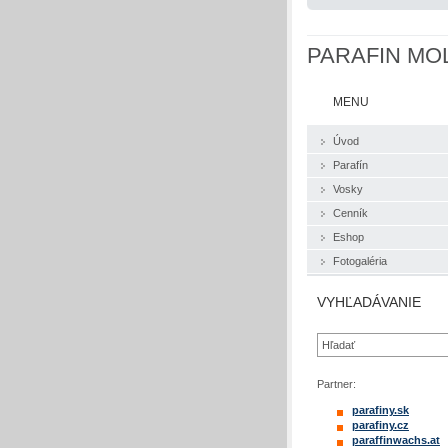
PARAFIN MO
MENU
Úvod
Parafín
Vosky
Cenník
Eshop
Fotogaléria
VYHĽADÁVANIE
Partner:
parafiny.sk
parafiny.cz
paraffinw
achs.at