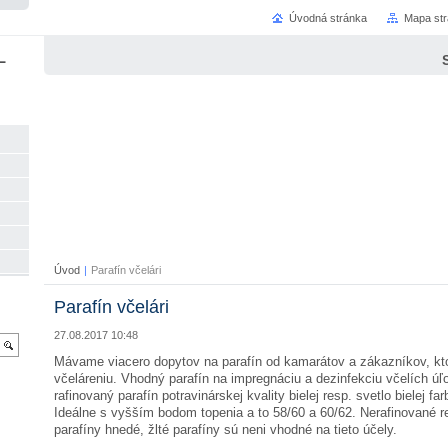
Úvodná stránka
Mapa st
L
Úvod
|
Parafín včelári
Parafín včelári
27.08.2017 10:48
Mávame viacero dopytov na parafín od kamarátov a zákazníkov, kt
včeláreniu. Vhodný parafín na impregnáciu a dezinfekciu včelích úľ
rafinovaný parafín potravinárskej kvality bielej resp. svetlo bielej f
Ideálne s vyšším bodom topenia a to 58/60 a 60/62. Nerafinované r
parafíny hnedé, žlté parafíny sú neni vhodné na tieto účely.