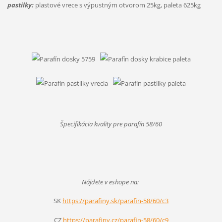
pastilky:
plastové vrece s výpustným otvorom 25kg, paleta 625kg
Špecifikácia kvality pre parafín 58/60
Nájdete v eshope na:
SK
https://parafiny.sk/parafin-58/60/c3
CZ
https://parafiny.cz/parafin-58/60/c9